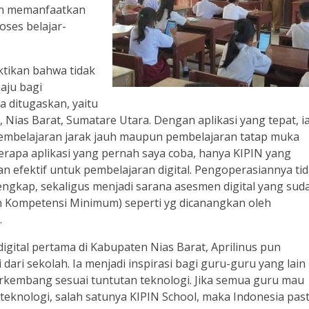
gan memanfaatkan
oses belajar-
ktikan bahwa tidak
aju bagi
a ditugaskan, yaitu
 Nias Barat, Sumatare Utara. Dengan aplikasi yang tepat, i
embelajaran jarak jauh maupun pembelajaran tatap muka
erapa aplikasi yang pernah saya coba, hanya KIPIN yang
an efektif untuk pembelajaran digital. Pengoperasiannya ti
engkap, sekaligus menjadi sarana asesmen digital yang sud
 Kompetensi Minimum) seperti yg dicanangkan oleh
.
digital pertama di Kabupaten Nias Barat, Aprilinus pun
dari sekolah. Ia menjadi inspirasi bagi guru-guru yang lain
rkembang sesuai tuntutan teknologi. Jika semua guru mau
eknologi, salah satunya KIPIN School, maka Indonesia past