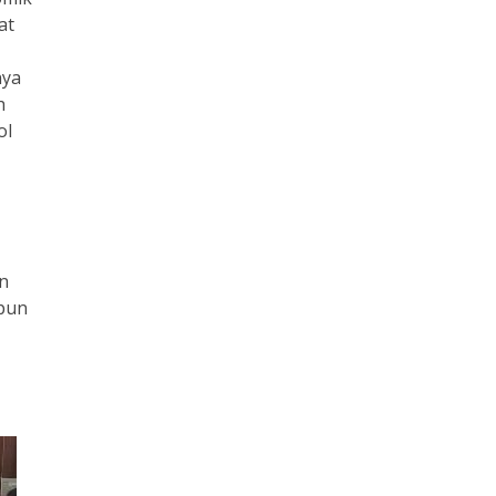
at
nya
h
ol
en
upun