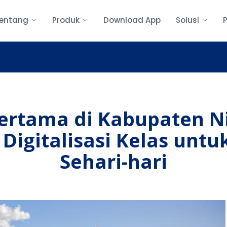
entang
Produk
Download App
Solusi
Pertama di Kabupaten N
igitalisasi Kelas unt
Sehari-hari