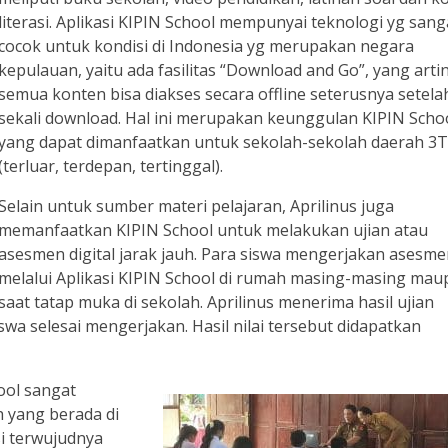
literasi. Aplikasi KIPIN School mempunyai teknologi yg sang
cocok untuk kondisi di Indonesia yg merupakan negara
kepulauan, yaitu ada fasilitas “Download and Go”, yang arti
semua konten bisa diakses secara offline seterusnya setela
sekali download. Hal ini merupakan keunggulan KIPIN Scho
yang dapat dimanfaatkan untuk sekolah-sekolah daerah 3T
(terluar, terdepan, tertinggal).
Selain untuk sumber materi pelajaran, Aprilinus juga
memanfaatkan KIPIN School untuk melakukan ujian atau
asesmen digital jarak jauh. Para siswa mengerjakan asesm
melalui Aplikasi KIPIN School di rumah masing-masing ma
saat tatap muka di sekolah. Aprilinus menerima hasil ujian
swa selesai mengerjakan. Hasil nilai tersebut didapatkan
ool sangat
 yang berada di
si terwujudnya