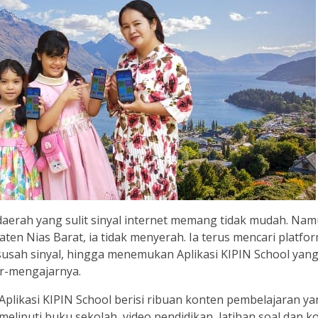
 daerah yang sulit sinyal internet memang tidak mudah. Na
ten Nias Barat, ia tidak menyerah. Ia terus mencari platfo
susah sinyal, hingga menemukan Aplikasi KIPIN School yan
ar-mengajarnya.
Aplikasi KIPIN School berisi ribuan konten pembelajaran y
meliputi buku sekolah, video pendidikan, latihan soal dan k