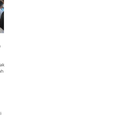
a
dak
ah
i